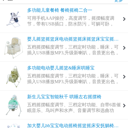
多功能儿童餐椅 餐椅摇椅二合一
可用手机AAP操控，高度调节，摇摆幅度调
节，带有USB插口，防水防污，可躺可卧，
婴儿摇篮摇篮床电动摇篮摇床摇篮床宝宝摇篮床睡
五档摇摆幅度调节，三档定时功能，睡床，可
插入USB播放MP3,升级新喇叭，音质更出色，
可用电池和适配器，三种毛绒玩具
多功能电动婴儿摇篮&睡床哄睡宝
五档摇摆幅度调节，三档定时功能，睡床，可
插入USB播放MP3,升级新喇叭，音质更出色，
可用电池和适配器，三种毛绒玩具
新生儿宝宝智能秋千 哄睡左右摇摆椅
五档摇摆幅度调节、三档定时功能、自带6首催
眠音乐、鸟叫声和水声、音量调节和选曲功
能，可插入USB播放MP3、90度旋转实现左，
中，右三种座位换向、带益智玩具的餐盘、可
加大婴儿bb宝宝电动摇椅摇篮摇床安抚躺椅摇摇
用电池和适配器，座位角度调节，三个毛绒玩