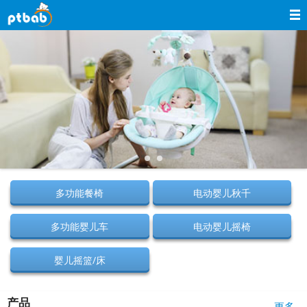
导航
首页
关于童印
产品介绍
新闻中心
服务支持
多功能餐椅
电动婴儿秋千
网上商城
多功能婴儿车
电动婴儿摇椅
联系我们
婴儿摇篮/床
留言反馈
English
产品
更多