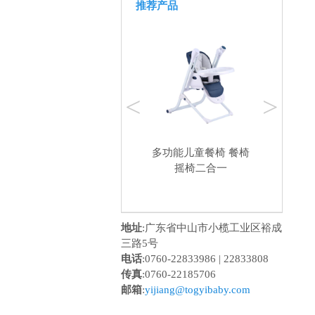
推荐产品
<
>
动
婴儿摇篮摇椅电动摇床
多功能儿童餐椅 餐椅
椅
宝宝摇椅安抚躺椅 bb
摇椅二合一
品
秋千吊床安抚摇椅
地址
:广东省中山市小榄工业区裕成
三路5号
电话
:0760-22833986 | 22833808
传真
:0760-22185706
邮箱
:
yijiang@togyibaby.com