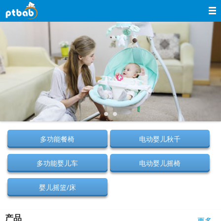
导航
首页
关于童印
产品介绍
新闻中心
服务支持
多功能餐椅
电动婴儿秋千
网上商城
多功能婴儿车
电动婴儿摇椅
联系我们
婴儿摇篮/床
留言反馈
English
产品
更多