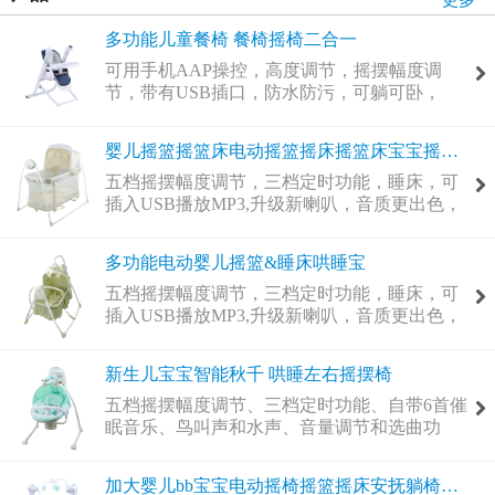
多功能儿童餐椅 餐椅摇椅二合一
可用手机AAP操控，高度调节，摇摆幅度调
节，带有USB插口，防水防污，可躺可卧，
婴儿摇篮摇篮床电动摇篮摇床摇篮床宝宝摇篮床睡
五档摇摆幅度调节，三档定时功能，睡床，可
插入USB播放MP3,升级新喇叭，音质更出色，
可用电池和适配器，三种毛绒玩具
多功能电动婴儿摇篮&睡床哄睡宝
五档摇摆幅度调节，三档定时功能，睡床，可
插入USB播放MP3,升级新喇叭，音质更出色，
可用电池和适配器，三种毛绒玩具
新生儿宝宝智能秋千 哄睡左右摇摆椅
五档摇摆幅度调节、三档定时功能、自带6首催
眠音乐、鸟叫声和水声、音量调节和选曲功
能，可插入USB播放MP3、90度旋转实现左，
中，右三种座位换向、带益智玩具的餐盘、可
加大婴儿bb宝宝电动摇椅摇篮摇床安抚躺椅摇摇
用电池和适配器，座位角度调节，三个毛绒玩